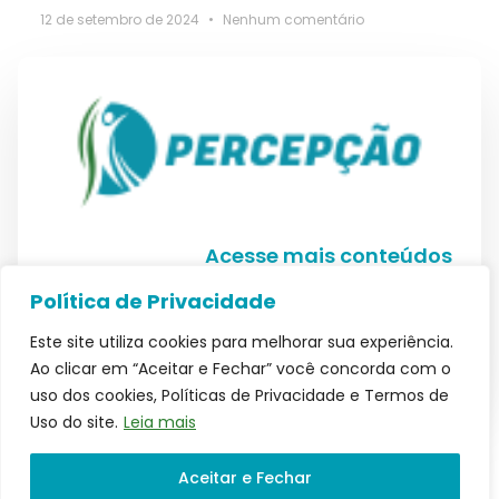
12 de setembro de 2024
Nenhum comentário
Acesse mais conteúdos
Política de Privacidade
Este site utiliza cookies para melhorar sua experiência.
Ler Política de Privacidade
Ao clicar em “Aceitar e Fechar” você concorda com o
uso dos cookies, Políticas de Privacidade e Termos de
(11) 4543-2255
comercial@clinicapercepcao.com.br
Uso do site.
Leia mais
(11) 4543-2255
Clínica Percepção e Desenvolvimento Humano –
Aceitar e Fechar
CRP 06/6139/J